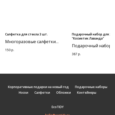
Салфетка для стекла 3 шт.
Подарочный набор для же
"Косметик Лаванда"
Многоразовые салфетки
Подарочный набор д
EcoTIDY (3 шт., 30x30 см) из
150
р.
релаксации: бомбочк
микрофибры идеально
387
р.
ванны с лавандой,
очищают стекла, зеркала и
мыльные розы, соль 
другие поверхности.
ванны с лавандой и
Двухсторонняя: одна
открытка.
сторона для очистки,
другая для полировки. До
Корпоративные подарки на новый год
Подарочные наборы
600 уборок!
Носки
Салфетки
Обложки
Контейнеры
EcoTIDY